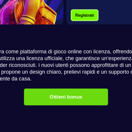
a come piattaforma di gioco online con licenza, offrendo 
 utilizza una licenza ufficiale, che garantisce un’esperie
ovider riconosciuti. I nuovi utenti possono approfittare di
o propone un design chiaro, prelievi rapidi e un supporto 
mente da casa.
Ottieni bonus