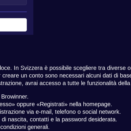
loce. In Svizzera è possibile scegliere tra diverse o
r creare un conto sono necessari alcuni dati di ba
trazione, avrai accesso a tutte le funzionalità della
 di Browinner.
cesso» oppure «Registrati» nella homepage.
istrazione via e-mail, telefono o social network.
a di nascita, contatti e la password desiderata.
condizioni generali.