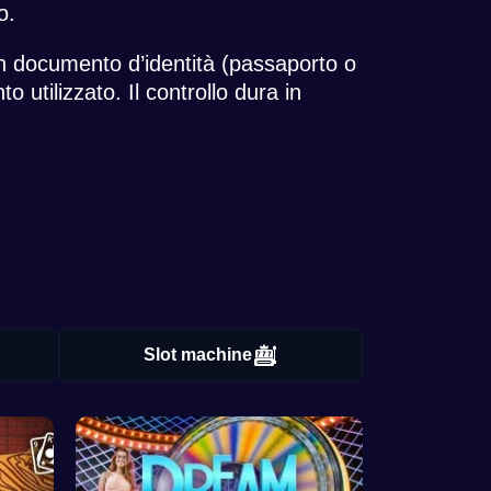
o.
un documento d’identità (passaporto o
 utilizzato. Il controllo dura in
Slot machine