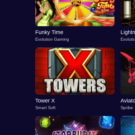
Funky Time
Lightn
Evolution Gaming
Evolut
Tower X
Aviato
Smart Soft
Spribe