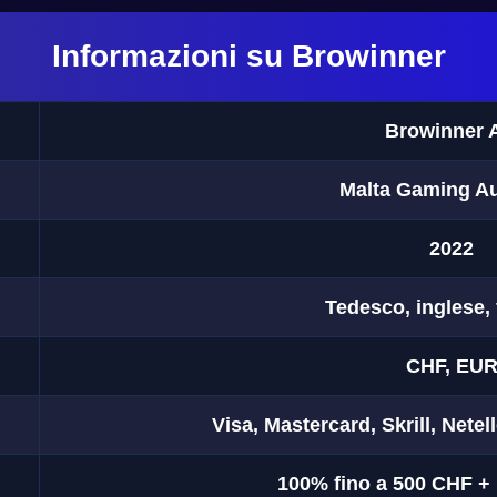
Informazioni su Browinner
Browinner 
Malta Gaming Au
2022
Tedesco, inglese,
CHF, EU
Visa, Mastercard, Skrill, Netel
100% fino a 500 CHF + 1