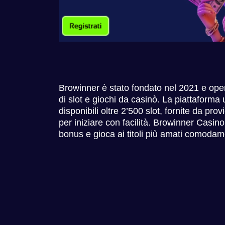
Browinner è stato fondato nel 2021 e oper
di slot e giochi da casinò. La piattaforma
disponibili oltre 2’500 slot, fornite da pr
per iniziare con facilità. Browinner Casin
bonus e gioca ai titoli più amati comoda